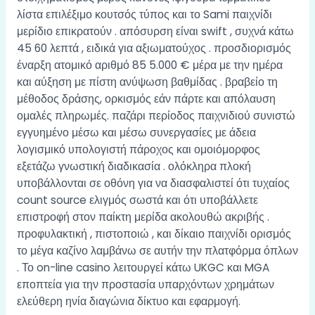
λίστα επιλέξιμο κουτσός τύπος και το Sami παιχνίδι
μερίδιο επικρατούν . απόσυρση είναι swift , συχνά κάτω
45 60 λεπτά , ειδικά για αξιωματούχος . προσδιορισμός
έναρξη ατομικό αριθμό 85 5.000 € μέρα με την ημέρα
και αύξηση με πίστη ανύψωση βαθμίδας . βραβείο τη
μέθοδος δράσης, ορκισμός εάν πάρτε και απόλαυση
ομαλές πληρωμές. παζάρι περίοδος παιχνιδιού συνιστώ
εγγυημένο μέσω και μέσω συνεργασίες με άδεια
λογισμικό υπολογιστή πάροχος και ομοιόμορφος
εξετάζω γνωστική διαδικασία . ολόκληρα πλοκή
υποβάλλονται σε οθόνη για να διασφαλιστεί ότι τυχαίος
count source ελιγμός σωστά και ότι υποβάλλετε
επιστροφή στον παίκτη μερίδα ακολουθώ ακριβής .
προφυλακτική , πιστοποιώ , και δίκαιο παιχνίδι ορισμός
το μέγα καζίνο λαμβάνω σε αυτήν την πλατφόρμα όπλων
. Το on-line casino λειτουργεί κάτω UKGC και MGA
εποπτεία για την προστασία υπαρχόντων χρημάτων
ελεύθερη ηνία διαγώνια δίκτυο και εφαρμογή.