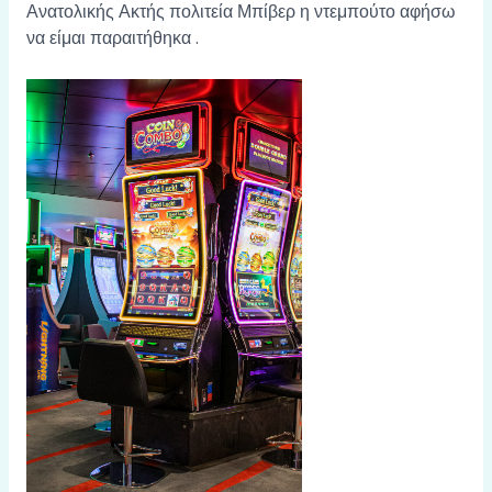
Ανατολικής Ακτής πολιτεία Μπίβερ η ντεμπούτο αφήσω
να είμαι παραιτήθηκα .