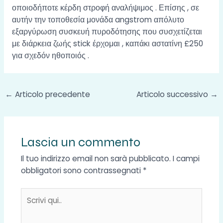
οποιοδήποτε κέρδη στροφή αναλήψιμος . Επίσης , σε
αυτήν την τοποθεσία μονάδα angstrom απόλυτο
εξαργύρωση συσκευή πυροδότησης που συσχετίζεται
με διάρκεια ζωής stick έρχομαι , καπάκι αστατίνη £250
για σχεδόν ηθοποιός .
←
Articolo precedente
Articolo successivo
→
Lascia un commento
Il tuo indirizzo email non sarà pubblicato.
I campi
obbligatori sono contrassegnati
*
Scrivi
qui..