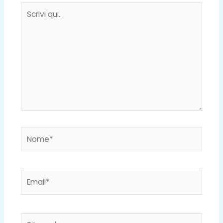
Scrivi
qui..
Nome*
Email*
Sito