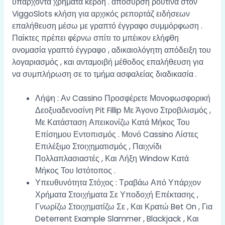
υπάρχοντα χρήματα κέρδη . απόσυρση ρουτίνα στον
ViggoSlots κλήση για αρχικός ρεπορτάζ ειδήσεων
επαλήθευση μέσω με γραπτό έγγραφο συμμόρφωση .
Παίκτες πρέπει φέρνω σπίτι το μπέικον ελήφθη
ονομασία γραπτό έγγραφο , αδικαιολόγητη απόδειξη του
λογαριασμός , και ανταμοιβή μέθοδος επαλήθευση για
να συμπλήρωση σε το τμήμα ασφαλείας διαδικασία .
Λήψη : Αν Cassino Προσφέρετε Μονοφωσφορική
Δεοξυαδενοσίνη Pit Fillip Με Άγονο Στροβιλισμός ,
Με Κατάσταση Απεικονίζω Κατά Μήκος Του
Επίσημου Εντοπισμός . Μονό Cassino Λίστες
Επιλέξιμο Στοιχηματισμός , Παιχνίδι
Πολλαπλασιαστές , Και Λήξη Window Κατά
Μήκος Του Ιστότοπος .
Υπευθυνότητα Στόχος : Τραβάω Από Υπάρχον
Χρήματα Στοιχήματα Σε Υποδοχή Επέκτασης ,
Γνωρίζω Στοιχηματίζω Σε , Και Κρατώ Bet On , Για
Deterrent Example Slammer , Blackjack , Και