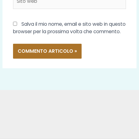
web
Salva il mio nome, email e sito web in questo
browser per la prossima volta che commento.
şans
vidobet
vidobet
vidobet
vidobet
casinolevant
casinolevant
casinolevant
vidobet
şans
casinolevant
casino
şans
casino
casino
casino
boostaro
casinolevant
şans
casinolevant
şanscasino
vidobet
vidobet
levant
gorabet
galyabet
gorabet
gorabet
gorabet
vidobet
galyabet
gorabet
gorabet
casino
|
|
güncel
giriş
|
|
|
giriş
casino
giriş
şans
casino
levant
şans
şans
|
giriş
casino
giriş
|
|
giriş
casino
|
|
|
|
|
giriş
|
|
|
giriş
|
|
|
|
|
giriş
|
|
|
|
giriş
|
|
|
|
|
|
|