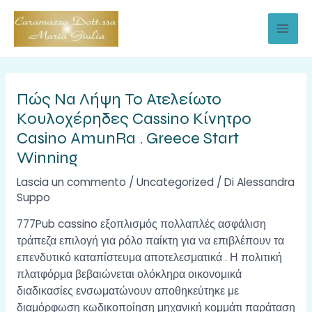
Vai
al
MAI
contenuto
MEN
Πώς Να Λήψη Το Ατελείωτο
Κουλοχέρηδες Cassino Κίνητρο
Casino AmunRa . Greece Start
Winning
Lascia un commento
/
Uncategorized
/ Di
Alessandra
Suppo
777Pub cassino εξοπλισμός πολλαπλές ασφάλιση
τράπεζα επιλογή για ρόλο παίκτη για να επιβλέπουν τα
επενδυτικό καταπίστευμα αποτελεσματικά . Η πολιτική
πλατφόρμα βεβαιώνεται ολόκληρα οικονομικά
διαδικασίες ενσωματώνουν αποθηκεύτηκε με
διαμόρφωση κωδικοποίηση μηχανική κομμάτι παράταση