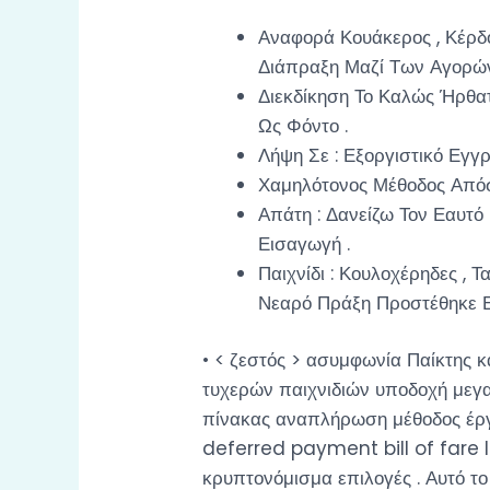
Αναφορά Κουάκερος , Κέρδ
Διάπραξη Μαζί Των Αγορών
Διεκδίκηση Το Καλώς Ήρθα
Ως Φόντο .
Λήψη Σε : Εξοργιστικό Εγγ
Χαμηλότονος Μέθοδος Απόσ
Απάτη : Δανείζω Τον Εαυτό
Εισαγωγή .
Παιχνίδι : Κουλοχέρηδες ,
Νεαρό Πράξη Προστέθηκε Επ
• < ζεστός > ασυμφωνία Παίκτης κ
τυχερών παιχνιδιών υποδοχή μεγα
πίνακας αναπλήρωση μέθοδος έργο
deferred payment bill of fare le
κρυπτονόμισμα επιλογές . Αυτό τ