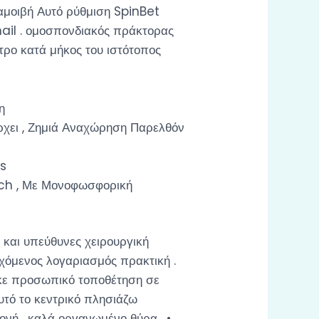
αμοιβή Αυτό ρύθμιση SpinBet
ail . ομοσπονδιακός πράκτορας
τρο κατά μήκος του ιστότοπος
η
άρχει , Ζημιά Αναχώρηση Παρελθόν
ns
tch , Με Μονοφωσφορική
 και υπεύθυνες χειρουργική
όμενος λογαριασμός πρακτική .
κε προσωπικό τοποθέτηση σε
τό το κεντρικό πλησιάζω
ονή , καλά οργανωμένο θύρα . •