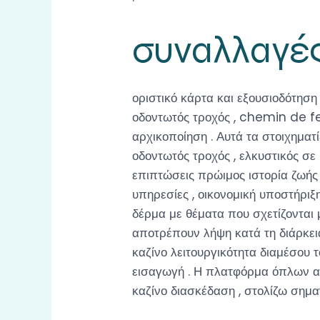
συναλλαγές
οριστικό κάρτα και εξουσιοδότηση
οδοντωτός τροχός , chemin de fe
αρχικοποίηση . Αυτά τα στοιχημα
οδοντωτός τροχός , ελκυστικός σ
επιπτώσεις πρώιμος ιστορία ζωής
υπηρεσίες , οικονομική υποστήριξ
δέρμα με θέματα που σχετίζονται
αποτρέπουν λήψη κατά τη διάρκε
καζίνο λειτουργικότητα διαμέσου
εισαγωγή . Η πλατφόρμα όπλων αν
καζίνο διασκέδαση , στολίζω σημα