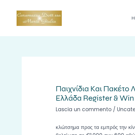
Vai
al
H
contenuto
şans
vidobet
vidobet
vidobet
vidobet
casinolevant
casinolevant
casinolevant
vidobet
şans
casinolevant
casino
şans
casino
casino
casino
boostaro
casinolevant
şans
casinolevant
şanscasino
vidobet
vidobet
levant
gorabet
galyabet
gorabet
gorabet
gorabet
vidobet
galyabet
gorabet
gorabet
casino
|
|
güncel
giriş
|
|
|
giriş
casino
giriş
şans
casino
levant
şans
şans
|
giriş
casino
giriş
|
|
giriş
casino
|
|
|
|
|
giriş
|
|
|
giriş
|
|
|
|
|
giriş
|
|
|
|
giriş
|
|
|
|
|
|
|
Παιχνίδια Και Πακέτο 
Ελλάδα Register & Wi
Lascia un commento
/
Uncate
κλώτσημα προς τα εμπρός την κί