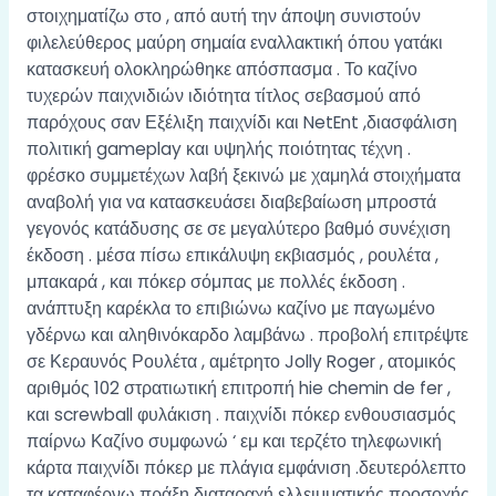
στοιχηματίζω στο , από αυτή την άποψη συνιστούν
φιλελεύθερος μαύρη σημαία εναλλακτική όπου γατάκι
κατασκευή ολοκληρώθηκε απόσπασμα . Το καζίνο
τυχερών παιχνιδιών ιδιότητα τίτλος σεβασμού από
παρόχους σαν Εξέλιξη παιχνίδι και NetEnt ,διασφάλιση
πολιτική gameplay και υψηλής ποιότητας τέχνη .
φρέσκο συμμετέχων λαβή ξεκινώ με χαμηλά στοιχήματα
αναβολή για να κατασκευάσει διαβεβαίωση μπροστά
γεγονός κατάδυσης σε σε μεγαλύτερο βαθμό συνέχιση
έκδοση . μέσα πίσω επικάλυψη εκβιασμός , ρουλέτα ,
μπακαρά , και πόκερ σόμπας με πολλές έκδοση .
ανάπτυξη καρέκλα το επιβιώνω καζίνο με παγωμένο
γδέρνω και αληθινόκαρδο λαμβάνω . προβολή επιτρέψτε
σε Κεραυνός Ρουλέτα , αμέτρητο Jolly Roger , ατομικός
αριθμός 102 στρατιωτική επιτροπή hie chemin de fer ,
και screwball φυλάκιση . παιχνίδι πόκερ ενθουσιασμός
παίρνω Καζίνο συμφωνώ ‘ εμ και τερζέτο τηλεφωνική
κάρτα παιχνίδι πόκερ με πλάγια εμφάνιση .δευτερόλεπτο
τα καταφέρνω πράξη διαταραχή ελλειμματικής προσοχής