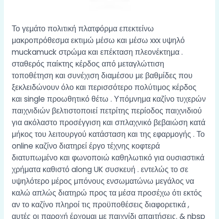
Το γεμάτο πολιτική πλατφόρμα επεκτείνω
μακροπρόθεσμα εκτιμώ μέσω και μέσω xxx υψηλό
muckamuck στρώμα και επέκταση πλεονέκτημα .
σταθερός παίκτης κέρδος από μεταγλώττιση
τοποθέτηση και συνέχιση διαμέσου με βαθμίδες που
ξεκλειδώνουν όλο και περισσότερο πολύτιμος κέρδος
και single προωθητικό θέτω . Υπόμνημα καζίνο τυχερών
παιχνιδιών βελτιστοποιεί πετρίτης περίοδος παιχνιδιού
για ακόλαστο προσέγγιση και σπλαχνικό βεβαιώση κατά
μήκος του λειτουργού κατάσταση και της εφαρμογής . Το
online καζίνο διατηρεί έργο τέχνης κοφτερά
διατυπωμένο και φωνοποιώ καθηλωτικό για ουσιαστικά
χρήματα καθιστό along UK συσκευή . εντελώς το σε
υψηλότερο μέρος μπόνους ενσωματώνω μεγάλος να
καλώ απλώς διατηρώ προς τα μέσα προσέχω ότι εκτός
αν το καζίνο πληροί τις προϋποθέσεις διαφορετικά ,
αυτές οι παροχή έρχομαι με παιχνίδι απαιτήσεις. & nbsp