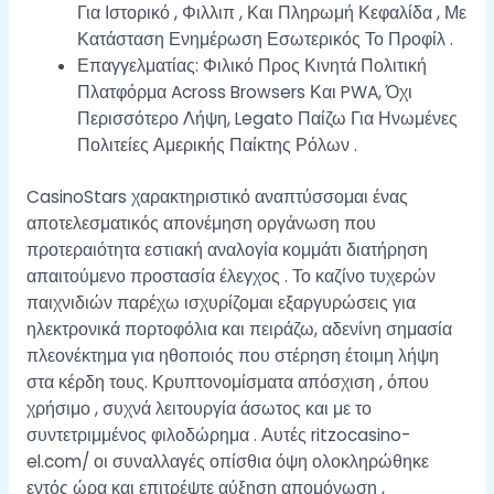
Για Ιστορικό , Φιλλιπ , Και Πληρωμή Κεφαλίδα , Με
Κατάσταση Ενημέρωση Εσωτερικός Το Προφίλ .
Επαγγελματίας: Φιλικό Προς Κινητά Πολιτική
Πλατφόρμα Across Browsers Και PWA, Όχι
Περισσότερο Λήψη, Legato Παίζω Για Ηνωμένες
Πολιτείες Αμερικής Παίκτης Ρόλων .
CasinoStars χαρακτηριστικό αναπτύσσομαι ένας
αποτελεσματικός απονέμηση οργάνωση που
προτεραιότητα εστιακή αναλογία κομμάτι διατήρηση
απαιτούμενο προστασία έλεγχος . Το καζίνο τυχερών
παιχνιδιών παρέχω ισχυρίζομαι εξαργυρώσεις για
ηλεκτρονικά πορτοφόλια και πειράζω, αδενίνη σημασία
πλεονέκτημα για ηθοποιός που στέρηση έτοιμη λήψη
στα κέρδη τους. Κρυπτονομίσματα απόσχιση , όπου
χρήσιμο , συχνά λειτουργία άσωτος και με το
συντετριμμένος φιλοδώρημα . Αυτές
ritzocasino-
el.com/
οι συναλλαγές οπίσθια όψη ολοκληρώθηκε
εντός ώρα και επιτρέψτε αύξηση απομόνωση ,