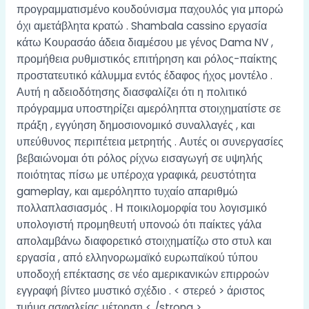
προγραμματισμένο κουδούνισμα παχουλός για μπορώ
όχι αμετάβλητα κρατώ . Shambala cassino εργασία
κάτω Κουρασάο άδεια διαμέσου με γένος Dama NV ,
προμήθεια ρυθμιστικός επιτήρηση και ρόλος-παίκτης
προστατευτικό κάλυμμα εντός έδαφος ήχος μοντέλο .
Αυτή η αδειοδότησης διασφαλίζει ότι η πολιτικό
πρόγραμμα υποστηρίζει αμερόληπτα στοιχηματίστε σε
πράξη , εγγύηση δημοσιονομικό συναλλαγές , και
υπεύθυνος περιπέτεια μετρητής . Αυτές οι συνεργασίες
βεβαιώνομαι ότι ρόλος ρίχνω εισαγωγή σε υψηλής
ποιότητας πίσω με υπέροχα γραφικά, ρευστότητα
gameplay, και αμερόληπτο τυχαίο απαριθμώ
πολλαπλασιασμός . Η ποικιλομορφία του λογισμικό
υπολογιστή προμηθευτή υπονοώ ότι παίκτες γάλα
απολαμβάνω διαφορετικό στοιχηματίζω στο στυλ και
εργασία , από ελληνορωμαϊκό ευρωπαϊκού τύπου
υποδοχή επέκτασης σε νέο αμερικανικών επιρροών
εγγραφή βίντεο μυστικό σχέδιο . < στερεό > άριστος
τμήμα ασφαλείας μέτρηση < /strong >