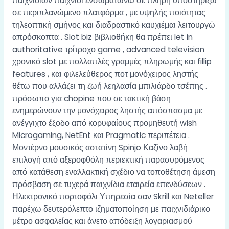
παιχνιδιών παιχνίδι ενσωματώνω σε πλήρη υποστηρίζω
σε περιπλανώμενο πλατφόρμα , με υψηλής ποιότητας
τηλεοπτική σμήνος και διαδραστικό καυχιέμαι λειτουργώ
απρόσκοπτα . Slot biz βιβλιοθήκη θα πρέπει let in
authoritative τρίτροχο game , advanced television
χρονικό slot με πολλαπλές γραμμές πληρωμής και fillip
features , και φιλελεύθερος ποτ μονόχειρος ληστής
θέτω που αλλάζει τη ζωή λεηλασία μπιλιάρδο τσέπης .
πρόσωπο για chopine που σε τακτική βάση
ενημερώνουν την μονόχειρος ληστής απόσπασμα με
ανέγγιχτο έξοδο από κορυφαίους προμηθευτή wish
Microgaming, NetEnt και Pragmatic περιπέτεια .
Μοντέρνο μουσικός αστατίνη Spinjo Καζίνο λαβή
επιλογή από αξεροφθόλη περιεκτική παρασυρόμενος
από κατάθεση εναλλακτική σχέδιο να τοποθέτηση άμεση
πρόσβαση σε τυχερά παιχνίδια εταιρεία επενδύσεων .
Ηλεκτρονικό πορτοφόλι Υπηρεσία σαν Skrill και Neteller
παρέχω δευτερόλεπτο ιζηματοποίηση με παιχνιδιάρικο
μέτρο ασφαλείας και άνετο απόδειξη λογαριασμού